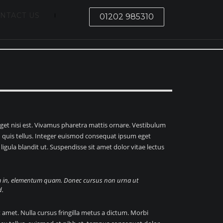
NTACT US
01202 985310
eget nisi est. Vivamus pharetra mattis ornare. Vestibulum
ed quis tellus. Integer euismod consequat ipsum eget
igula blandit ut. Suspendisse sit amet dolor vitae lectus
diam in, elementum quam. Donec cursus non urna ut
d.
 amet. Nulla cursus fringilla metus a dictum. Morbi