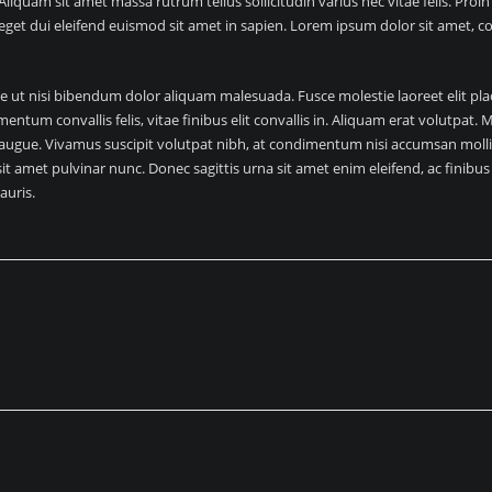
iquam sit amet massa rutrum tellus sollicitudin varius nec vitae felis. Proi
eget dui eleifend euismod sit amet in sapien. Lorem ipsum dolor sit amet, 
ue ut nisi bibendum dolor aliquam malesuada. Fusce molestie laoreet elit p
ermentum convallis felis, vitae finibus elit convallis in. Aliquam erat volutp
l augue. Vivamus suscipit volutpat nibh, at condimentum nisi accumsan mollis
sit amet pulvinar nunc. Donec sagittis urna sit amet enim eleifend, ac finibu
auris.