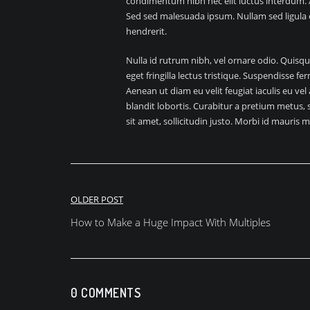
condimentum nibh nec elit luctus interdum. Al
Sed sed malesuada ipsum. Nullam sed ligula 
hendrerit.
Nulla id rutrum nibh, vel ornare odio. Quisq
eget fringilla lectus tristique. Suspendisse f
Aenean ut diam eu velit feugiat iaculis eu ve
blandit lobortis. Curabitur a pretium metus, 
sit amet, sollicitudin justo. Morbi id mauris m
OLDER POST
How to Make a Huge Impact With Multiples
0 COMMENTS