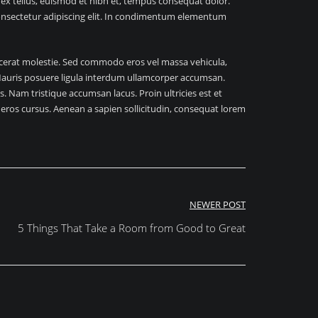
n ex tellus, euismod et nibh et, tempus consequat dolor.
consectetur adipiscing elit. In condimentum elementum
lacerat molestie. Sed commodo eros vel massa vehicula,
at. Mauris posuere ligula interdum ullamcorper accumsan.
. Nam tristique accumsan lacus. Proin ultricies est et
s eros cursus. Aenean a sapien sollicitudin, consequat lorem
NEWER POST
5 Things That Take a Room from Good to Great