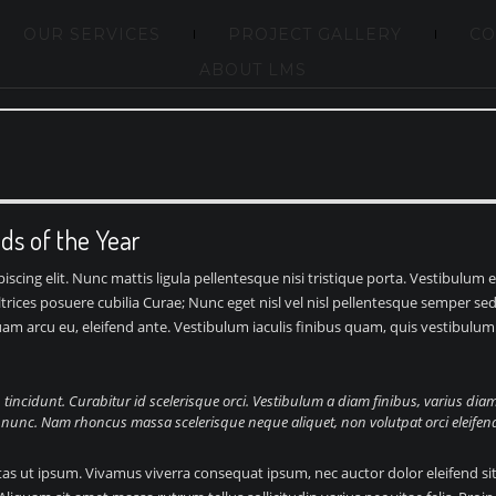
OUR SERVICES
PROJECT GALLERY
CO
ABOUT LMS
ds of the Year
scing elit. Nunc mattis ligula pellentesque nisi tristique porta. Vestibulum 
ultrices posuere cubilia Curae; Nunc eget nisl vel nisl pellentesque semper s
m arcu eu, eleifend ante. Vestibulum iaculis finibus quam, quis vestibulum l
n tincidunt. Curabitur id scelerisque orci. Vestibulum a diam finibus, varius 
unc. Nam rhoncus massa scelerisque neque aliquet, non volutpat orci eleifen
stas ut ipsum. Vivamus viverra consequat ipsum, nec auctor dolor eleifend sit