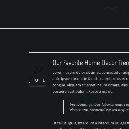
HOME
Our Favorite Home Decor Tren
22
Lorem ipsum dolor sit amet, consectetur adipi
ante ipsum primis in faucibus orci luctus et 
JUL
congue. Aliquam sit amet ipsum ornare, aliqua
posuere vestibulum. Fusce a est dui.
Vestibulum finibus lobortis neque i
elementum. Suspendisse sed neque n
Ut tellus ligula, interdum a interdum ut, ege